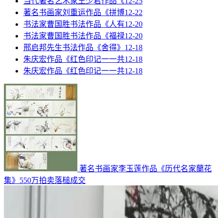
当代著名艺术家王少君作品《
12-25
著名书画家刘重运作品《拼博
12-22
书法家曹国胜书法作品《人有
12-20
书法家曹国胜书法作品《福禄
12-20
邢启邦先生书法作品《舍得》
12-18
朱庆宏作品《红色印记一一共
12-18
朱庆宏作品《红色印记一一共
12-18
著名书画家李玉莲作品《历代名家蘭花
集》550万拍卖落槌成交