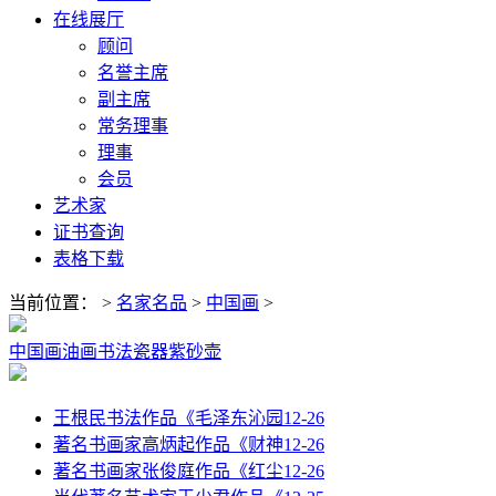
在线展厅
顾问
名誉主席
副主席
常务理事
理事
会员
艺术家
证书查询
表格下载
当前位置：
>
名家名品
>
中国画
>
中国画
油画
书法
瓷器
紫砂壶
王根民书法作品《毛泽东沁园
12-26
著名书画家高炳起作品《财神
12-26
著名书画家张俊庭作品《红尘
12-26