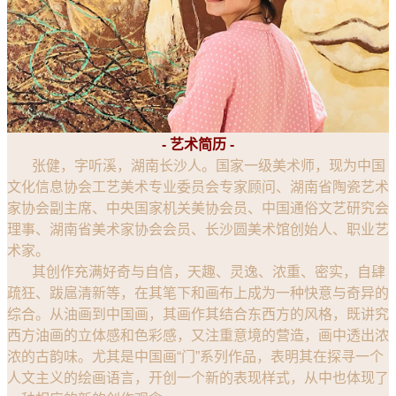
- 艺术简历 -
张健，字听溪，湖南长沙人。国家一级美术师，现为中国
文化信息协会工艺美术专业委员会专家顾问、湖南省陶瓷艺术
家协会副主席、中央国家机关美协会员、中国通俗文艺研究会
理事、湖南省美术家协会会员、长沙圆美术馆创始人、职业艺
术家。
其创作充满好奇与自信，天趣、灵逸、浓重、密实，自肆
疏狂、跋扈清新等，在其笔下和画布上成为一种快意与奇异的
综合。从油画到中国画，其画作其结合东西方的风格，既讲究
西方油画的立体感和色彩感，又注重意境的营造，画中透出浓
浓的古韵味。尤其是中国画“门”系列作品，表明其在探寻一个
人文主义的绘画语言，开创一个新的表现样式，从中也体现了