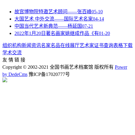
故宫博物院特邀艺术顾问——张百峰
05-10
大国艺术 中外交流——国际艺术名家
04-14
中国当代艺术新典范——杨延国
07-21
2022年1月20日著名画家姚继成作品《有
01-20
组织机构
新闻资讯
名家名品
在线展厅
艺术家
证书查询
表格下载
学术交流
友 情 链 接
Copyright © 2002-2021 全国书画艺术档案馆 版权所有
Power
by DedeCms
豫ICP备17020777号