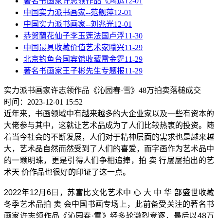
著名书画家许志领作品《鸿运
12-01
中国实力派书画家--范舰萍
12-01
中国实力派书画家--刘兆光
12-01
恭贺蘭花仙子李玉莲法国卢浮
11-30
中国最具收藏价值艺术家喻兴
11-29
北京钓鱼台国宾馆收藏雷金霆
11-29
著名书画家王子彬先生专题报
11-29
实力派书画家许志领作品《沁园春·雪》48万拍卖落槌成交
时间：2023-12-01 15:52
近年来，书画领域中有越来越多的大企业家以及一些有资本的
大佬参与其中，这就让艺术品成为了人们比较热衷的投资。随
着当今社会的不断发展，人们对于精神层面的需求也是越来越
大，艺术品自然而然受到了人们的喜爱，而字画作为艺术品中
的一颗明珠，更是引得人们争相追捧，拍 卖 行屡屡拍出的艺
术天 价作品也很好的印证了这一点。
2022年12月6日，苏富比文化艺术中 心 大 中 华 部盛世收藏
冬季艺术品拍 卖 会中国书画专场上，此前备受关注的著名书
画家许志领作品《沁园春·雪》经多轮激烈竞逐，最后以48万