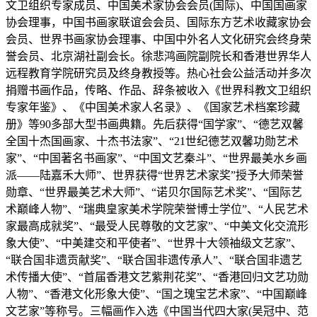
文卫组织专家成员、中国美术家协会会员(国际)、中国国画家
协会理事，中国书画家联谊会会员、国际东方艺术收藏家协会
会员、世界书画家协会理事、中国中外名人文化研究会终身荣
誉会员、北京湖社副会长。徐悲鸿画院副院长和香港世界华人
远程教育学院研究员及终身教授等。热心社会公益活动并多次
捐赠书画作品，传略、作品、辞条被收入《世界科教文卫组织
专家年鉴》、《中国美术家人名录》、《国家艺术档案珍藏
册》等90多部大型书画典籍。先后获得“国学家”、“德艺双馨
全国十杰国画家、十杰书法家”、“21世纪德艺双馨功勋艺术
家”、“中国著名书画家”、“中国文艺秦斗”、“世界最美水乡画
派——陆嘉禾大师”、世界获得“世界艺术家奖”授予大师荣誉
勋章、“世界最美艺术大师”、“诺贝尔国际艺术奖”、“国际艺
术巅峰人物”、“瑞典皇家美术学院荣誉博士学位”、“人民艺术
家最高成就奖”、“最受人民尊敬的文艺家”、“中美文化交流形
象大使”、“中美建交和平使者”、“世界十大领袖级文艺家”、
“联合国非遗贡献奖”、“联合国非遗传承人”、“联合国非遗艺
术传播大使”、“首届香港文艺紫荆花奖”、“香港回归文艺功勋
人物”、“香港文化形象大使”、“国之瑰宝艺术家”、“中国巅峰
文艺家”等称号。三幅画作入选《中国当代四大家(吴冠中、范