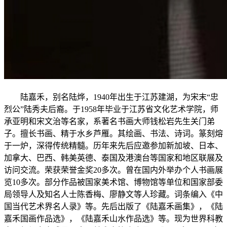
陆嘉禾，别名陆烨，1940年出生于江苏建湖，为宋末“忠
烈公”陆秀夫后裔。于1958年毕业于江苏省文化艺术学院，师
承亚明和宋文治等名家，系著名书画大师钱松岩先生关门弟
子。擅长书画、精于水乡芦雁。其绘画、书法、诗词。篆刻熔
于一炉，深得传统精髓。历年来先后应邀参加新加坡、日本、
加拿大、巴西、韩美英德、泰国及港澳台等国家和地区联展及
访问交流。荣获荣誉金奖20多次。曾在国内外举办个人书画展
览10多次。部分作品被国家美术馆、博物馆等单位和国家部委
局领导人及知名人士陈香梅、廖静文等人珍藏。词条编入《中
国当代艺术界名人录》等。先后出版了《陆嘉禾画集》，《陆
嘉禾国画作品选》，《陆嘉禾山水作品选》等。现为世界科教