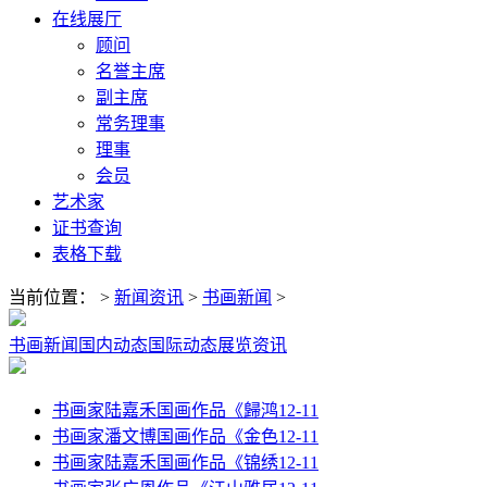
在线展厅
顾问
名誉主席
副主席
常务理事
理事
会员
艺术家
证书查询
表格下载
当前位置：
>
新闻资讯
>
书画新闻
>
书画新闻
国内动态
国际动态
展览资讯
书画家陆嘉禾国画作品《歸鸿
12-11
书画家潘文博国画作品《金色
12-11
书画家陆嘉禾国画作品《锦绣
12-11