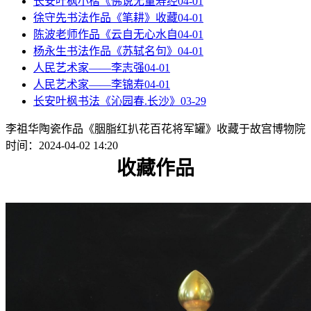
长安叶枫小楷《佛说无量寿经
04-01
徐守先书法作品《笔耕》收藏
04-01
陈波老师作品《云自无心水自
04-01
杨永生书法作品《苏轼名句》
04-01
人民艺术家——李志强
04-01
人民艺术家——李锦寿
04-01
长安叶枫书法《沁园春.长沙》
03-29
李祖华陶瓷作品《胭脂红扒花百花将军罐》收藏于故宫博物院
时间：2024-04-02 14:20
收藏作品