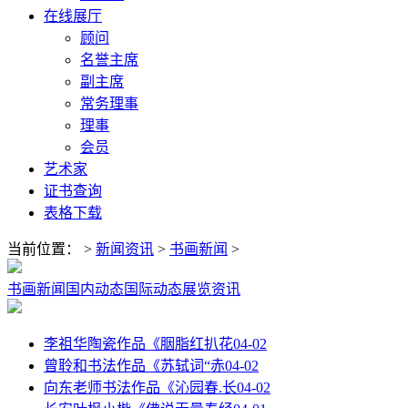
在线展厅
顾问
名誉主席
副主席
常务理事
理事
会员
艺术家
证书查询
表格下载
当前位置：
>
新闻资讯
>
书画新闻
>
书画新闻
国内动态
国际动态
展览资讯
李祖华陶瓷作品《胭脂红扒花
04-02
曾聆和书法作品《苏轼词“赤
04-02
向东老师书法作品《沁园春.长
04-02