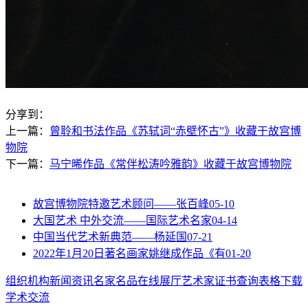
分享到：
上一篇：
曾聆和书法作品《苏轼词“赤壁怀古”》收藏于故宫博
物院
下一篇：
马宁晞作品《常伴松涛吟雅韵》收藏于故宫博物院
故宫博物院特邀艺术顾问——张百峰
05-10
大国艺术 中外交流——国际艺术名家
04-14
中国当代艺术新典范——杨延国
07-21
2022年1月20日著名画家姚继成作品《有
01-20
组织机构
新闻资讯
名家名品
在线展厅
艺术家
证书查询
表格下载
学术交流