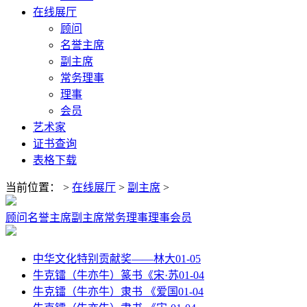
在线展厅
顾问
名誉主席
副主席
常务理事
理事
会员
艺术家
证书查询
表格下载
当前位置：
>
在线展厅
>
副主席
>
顾问
名誉主席
副主席
常务理事
理事
会员
中华文化特别贡献奖——林大
01-05
牛克镭（牛亦牛）篆书《宋·苏
01-04
牛克镭（牛亦牛）隶书 《爱国
01-04