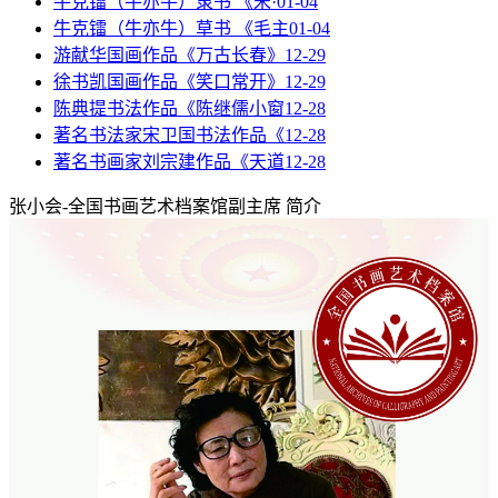
牛克镭（牛亦牛）隶书 《宋·
01-04
牛克镭（牛亦牛）草书 《毛主
01-04
游献华国画作品《万古长春》
12-29
徐书凯国画作品《笑口常开》
12-29
陈典提书法作品《陈继儒小窗
12-28
著名书法家宋卫国书法作品《
12-28
著名书画家刘宗建作品《天道
12-28
张小会-全国书画艺术档案馆副主席
简介