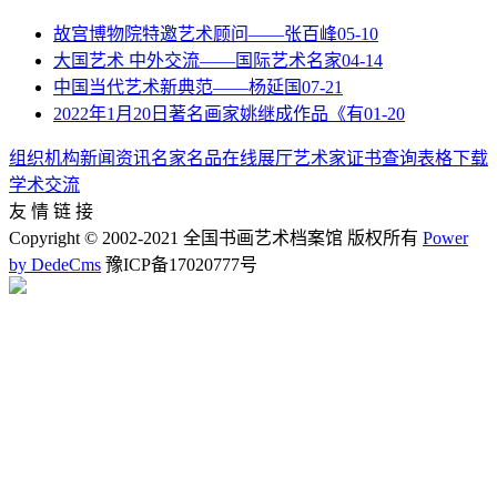
故宫博物院特邀艺术顾问——张百峰
05-10
大国艺术 中外交流——国际艺术名家
04-14
中国当代艺术新典范——杨延国
07-21
2022年1月20日著名画家姚继成作品《有
01-20
组织机构
新闻资讯
名家名品
在线展厅
艺术家
证书查询
表格下载
学术交流
友 情 链 接
Copyright © 2002-2021 全国书画艺术档案馆 版权所有
Power
by DedeCms
豫ICP备17020777号