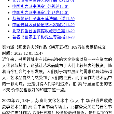
实力派书画家许志领作品《沁
12-01
中国实力派书画家--范舰萍
12-01
中国实力派书画家--刘兆光
12-01
恭贺蘭花仙子李玉莲法国卢浮
11-30
中国最具收藏价值艺术家喻兴
11-29
北京钓鱼台国宾馆收藏雷金霆
11-29
著名书画家王子彬先生专题报
11-29
实力派书画家许志领作品《梅开五福》109万拍卖落槌成交
时间：2023-12-01 15:47
近年来，书画领域中有越来越多的大企业家以及一些有资本的
大佬参与其中，这就让艺术品成为了人们比较热衷的投资。随
着当今社会的不断发展，人们对于精神层面的需求也是越来越
大，艺术品自然而然受到了人们的喜爱，而字画作为艺术品中
的一颗明珠，更是引得人们争相追捧，拍 卖 行屡屡拍出的艺
术天 价作品也很好的印证了这一点。
2023年7月18日，苏富比文化艺术中 心 大 中 华 部盛世收藏
夏季艺术品拍 卖 会中国书画专场上，此前备受关注的著名书
画家许志领作品《梅开五福》经多轮激烈竞逐，最后以109万