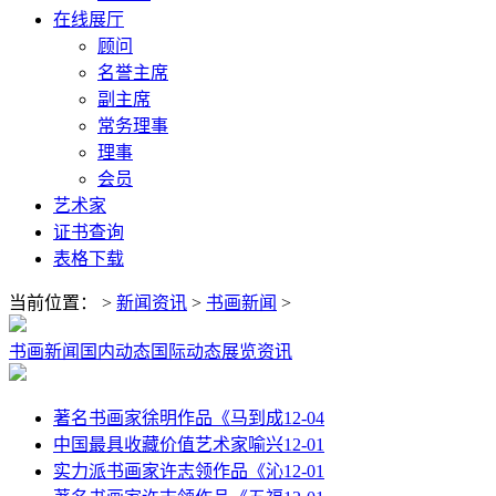
在线展厅
顾问
名誉主席
副主席
常务理事
理事
会员
艺术家
证书查询
表格下载
当前位置：
>
新闻资讯
>
书画新闻
>
书画新闻
国内动态
国际动态
展览资讯
著名书画家徐明作品《马到成
12-04
中国最具收藏价值艺术家喻兴
12-01
实力派书画家许志领作品《沁
12-01