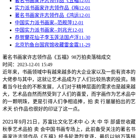
著名书画家许志领作品《五福
12-01
实力派书画家许志领作品《梅
12-01
著名书画家许志领作品《鸿运
12-01
中国实力派书画家--范舰萍
12-01
中国实力派书画家--刘兆光
12-01
恭贺蘭花仙子李玉莲法国卢浮
11-30
北京钓鱼台国宾馆收藏雷金霆
11-29
著名书画家许志领作品《五福》98万拍卖落槌成交
时间：2023-12-01 15:49
近年来，书画领域中有越来越多的大企业家以及一些有资本的
大佬参与其中，这就让艺术品成为了人们比较热衷的投资。随
着当今社会的不断发展，人们对于精神层面的需求也是越来越
大，艺术品自然而然受到了人们的喜爱，而字画作为艺术品中
的一颗明珠，更是引得人们争相追捧，拍 卖 行屡屡拍出的艺
术天 价作品也很好的印证了这一点。
2021年9月21日，苏富比文化艺术中 心 大 中 华 部盛世收藏
秋季艺术品拍 卖 会中国书画专场上，此前备受关注的著名书
画家许志领作品《五福》经多轮激烈竞逐，最后以98万落槌