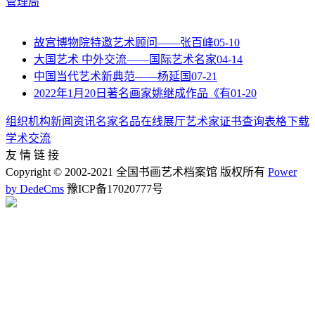
管理局
故宫博物院特邀艺术顾问——张百峰
05-10
大国艺术 中外交流——国际艺术名家
04-14
中国当代艺术新典范——杨延国
07-21
2022年1月20日著名画家姚继成作品《有
01-20
组织机构
新闻资讯
名家名品
在线展厅
艺术家
证书查询
表格下载
学术交流
友 情 链 接
Copyright © 2002-2021 全国书画艺术档案馆 版权所有
Power
by DedeCms
豫ICP备17020777号