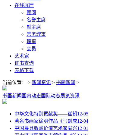
在线展厅
顾问
名誉主席
副主席
常务理事
理事
会员
艺术家
证书查询
表格下载
当前位置：
>
新闻资讯
>
书画新闻
>
书画新闻
国内动态
国际动态
展览资讯
中华文化特别贡献奖——崔朝
12-05
著名书画家徐明作品《马到成
12-04
中国最具收藏价值艺术家喻兴
12-01