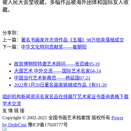
被人民大会堂收藏，多幅作品被海外团体和国际友人收
藏。
分享到：
上一篇：
著名书画家许志领作品《五福》98万拍卖落槌成交
下一篇：
中华文化特别贡献奖——崔朝阳
故宫博物院特邀艺术顾问——张百峰
05-10
大国艺术 中外交流——国际艺术名家
04-14
中国当代艺术新典范——杨延国
07-21
2022年1月20日著名画家姚继成作品《有
01-20
组织机构
新闻资讯
名家名品
在线展厅
艺术家
证书查询
表格下载
学术交流
友 情 链 接
Copyright © 2002-2021 全国书画艺术档案馆 版权所有
Power
by DedeCms
豫ICP备17020777号